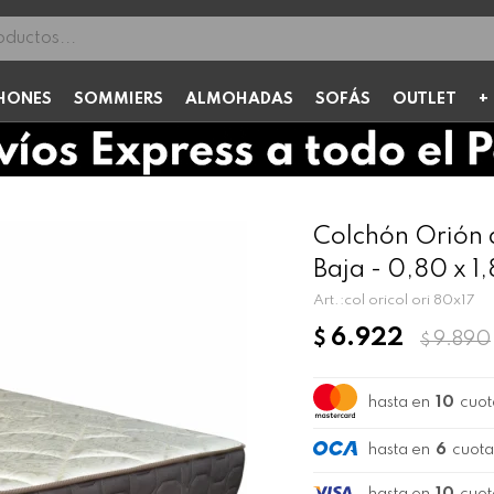
HONES
SOMMIERS
ALMOHADAS
SOFÁS
OUTLET
Colchón Orión 
Baja - 0,80 x 1,
col oricol ori 80x17
6.922
$
9.890
$
hasta en
10
cuot
hasta en
6
cuota