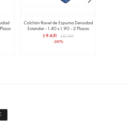
sidad
Colchón Ravel de Espuma Densidad
Colchón L
 Plaza
Estandar - 1,40 x 1,90 - 2 Plazas
Densidad -
9.631
1
$
13.760
$
$
30
E