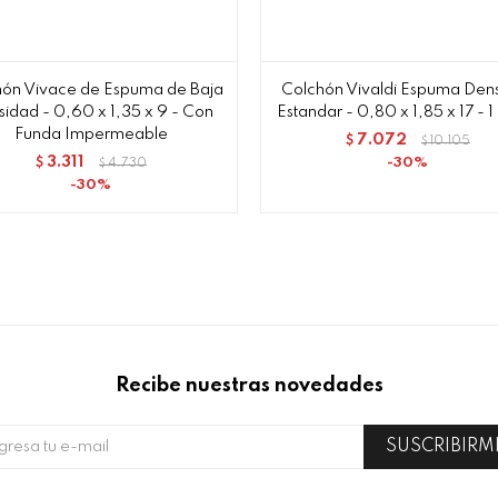
ón Vivace de Espuma de Baja
Colchón Vivaldi Espuma Den
idad - 0,60 x 1,35 x 9 - Con
Estandar - 0,80 x 1,85 x 17 - 1
Funda Impermeable
7.072
$
10.105
$
3.311
30
$
4.730
$
30
Recibe nuestras novedades
SUSCRIBIRM