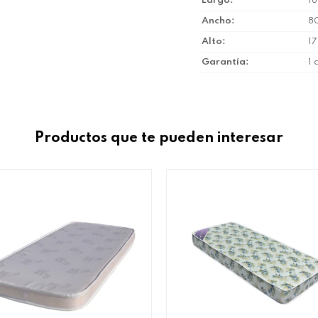
Largo
1
Ancho
8
Alto
1
Garantía
1 
Productos que te pueden interesar