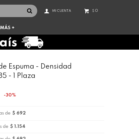
0
$
MÁS +
de Espuma - Densidad
85 - 1 Plaza
30
as de
$ 692
s de
$ 1.154