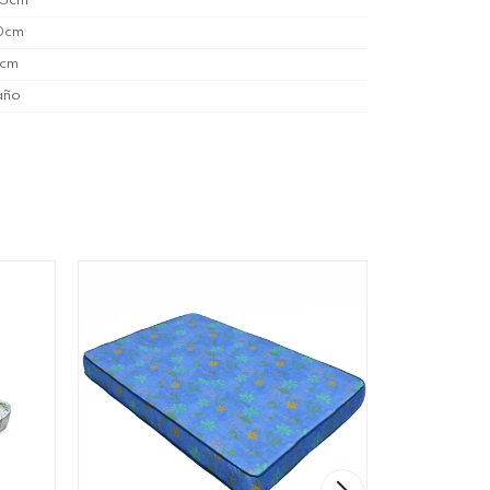
85cm
0cm
7cm
año