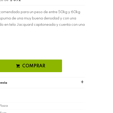
as de
$ 692
recomendado para un peso de entre 50kg y 60kg
 espuma de una muy buena densidad y con una
do en tela Jacquard capitoneada y cuenta con una
COMPRAR
envío
Plaza