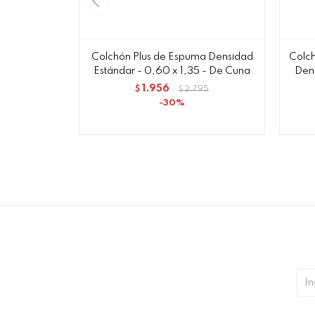
Colchón Plus de Espuma Densidad
Colch
Estándar - 0,60 x 1,35 - De Cuna
Dens
1.956
$
2.795
$
30