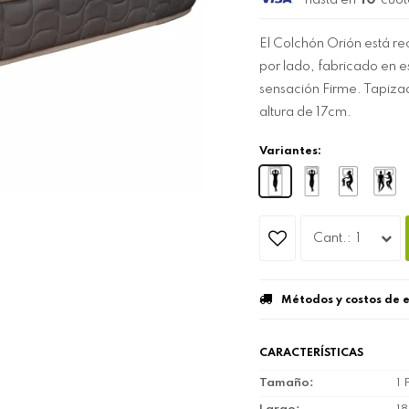
hasta en
10
cuot
El Colchón Orión está 
por lado, fabricado en
sensación Firme. Tapiza
altura de 17cm.
Variantes:
1
Métodos y costos de 
CARACTERÍSTICAS
Tamaño
1 