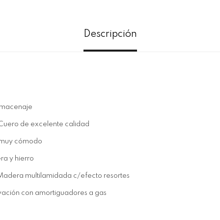
Descripción
 de almacenaje
-Cuero de excelente calidad
y muy cómodo
ra y hierro
 y Madera multilamidada c/efecto resortes
vación con amortiguadores a gas