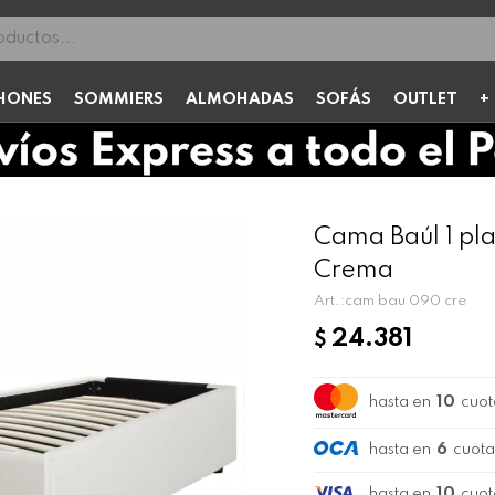
HONES
SOMMIERS
ALMOHADAS
SOFÁS
OUTLET
Cama Baúl 1 pl
Crema
cam bau 090 cre
24.381
$
hasta en
10
cuot
hasta en
6
cuota
hasta en
10
cuot