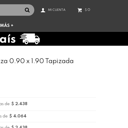
0
$
MÁS +
aza 0.90 x 1.90 Tapizada
as de
$ 2.438
s de
$ 4.064
as de
$ 2.438