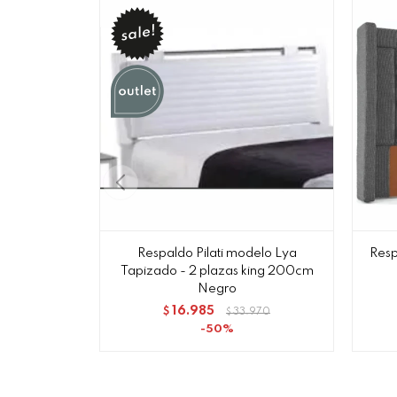
Respaldo Pilati modelo Lya
Res
Tapizado - 2 plazas king 200cm
Negro
16.985
$
33.970
$
50