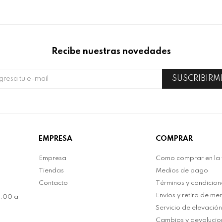
Recibe nuestras novedades
SUSCRIBIRM
EMPRESA
COMPRAR
Empresa
Como comprar en la
Tiendas
Medios de pago
Contacto
Términos y condicion
Envíos y retiro de me
0:00 a
Servicio de elevació
Cambios y devolucio