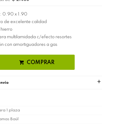
: 0.90 x 1.90
ro de excelente calidad
 hierro
dera multilamidada c/efecto resortes
ón con amortiguadores a gas
COMPRAR
envío
ra 1 plaza
amas Baúl