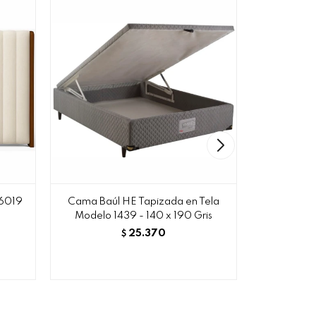
 6019
Cama Baúl HE Tapizada en Tela
Bi Cama Te
Modelo 1439 - 140 x 190 Gris
1
25.370
$