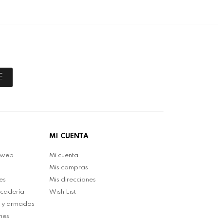
E
MI CUENTA
 web
Mi cuenta
Mis compras
es
Mis direcciones
rcadería
Wish List
n y armados
nes