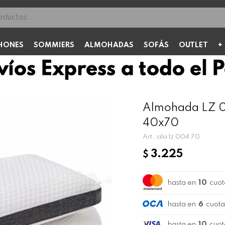
HONES
SOMMIERS
ALMOHADAS
SOFÁS
OUTLET
Almohada LZ 0
40x70
ala lz 004 70
3.225
$
hasta en
10
cuot
hasta en
6
cuota
hasta en
10
cuot