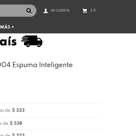
0
$
MÁS +
04 Espuma Inteligente
as de
$ 323
s de
$ 538
as de
$ 323