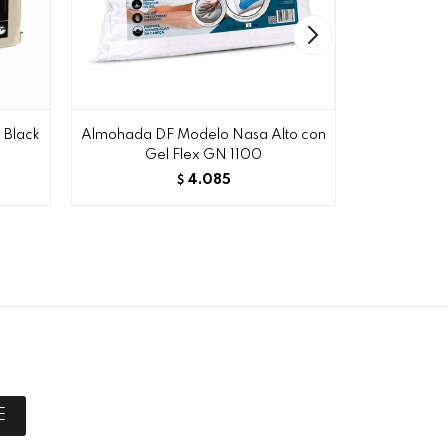
 Black
Almohada DF Modelo Nasa Alto con
Almoha
Gel Flex GN 1100
In
4.085
$
E