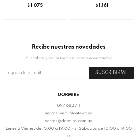
1.075
1.161
$
$
Recibe nuestras novedades
¡Suscribite y recibí todas nuestras novedades!
SUSCRIBIRME
DORMIRE
097 682 711
Ventas web, Montevideo
ventas@dormire.com.uy
Lunes a Viernes de 10:00 a 19:00 Hs. Sábados de 10:00 a 14:00
Hs.