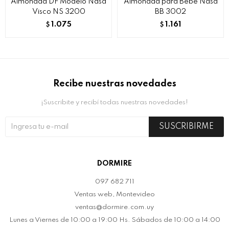
Almohada DF Modelo Nasa
Almohada para Bebe Nasa
Visco NS 3200
BB 3002
1.075
1.161
$
$
Recibe nuestras novedades
¡Suscribite y recibí todas nuestras novedades!
SUSCRIBIRME
DORMIRE
097 682 711
Ventas web, Montevideo
ventas@dormire.com.uy
Lunes a Viernes de 10:00 a 19:00 Hs. Sábados de 10:00 a 14:00