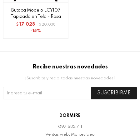
Butaca Modelo LCY107
Tapizada en Tela - Rosa
17.028
$
20.038
$
15
Recibe nuestras novedades
¡Suscribite y recibí todas nuestras novedades!
SUSCRIBIRME
DORMIRE
097 682 711
Ventas web, Montevideo