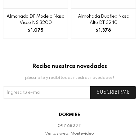
Almohada DF Modelo Nasa
Almohada Duoflex Nasa
Visco NS 3200
Alto DT 3240
1.075
1.376
$
$
Recibe nuestras novedades
¡Suscribite y recibí todas nuestras novedades!
SUSCRIBIRME
DORMIRE
097 682 711
Ventas web, Montevideo