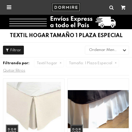

TEXTIL HOGAR TAMAÑO 1 PLAZA ESPECIAL
Menor precio
Filtrando por:
Textil hogar
Tamaño:
1 Plaza Especial
Quitar filtros