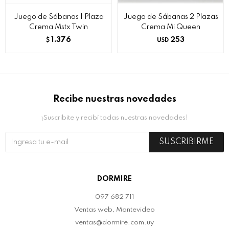
Juego de Sábanas 1 Plaza
Juego de Sábanas 2 Plazas
Crema Mstx Twin
Crema Mi Queen
1.376
253
$
USD
Recibe nuestras novedades
¡Suscribite y recibí todas nuestras novedades!
SUSCRIBIRME
DORMIRE
097 682 711
Ventas web, Montevideo
ventas@dormire.com.uy