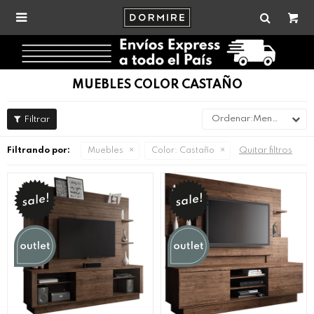

MUEBLES COLOR CASTAÑO
Menor precio
Quitar filtros
Filtrando por:
Muebles
Color:
Castaño