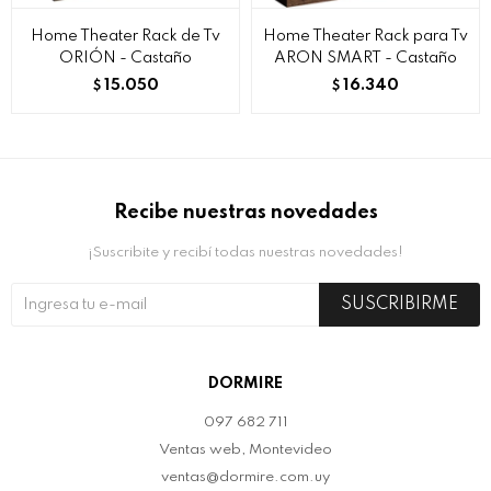
Home Theater Rack de Tv
Home Theater Rack para Tv
ORIÓN - Castaño
ARON SMART - Castaño
15.050
16.340
$
$
Recibe nuestras novedades
¡Suscribite y recibí todas nuestras novedades!
SUSCRIBIRME
DORMIRE
097 682 711
Ventas web, Montevideo
ventas@dormire.com.uy