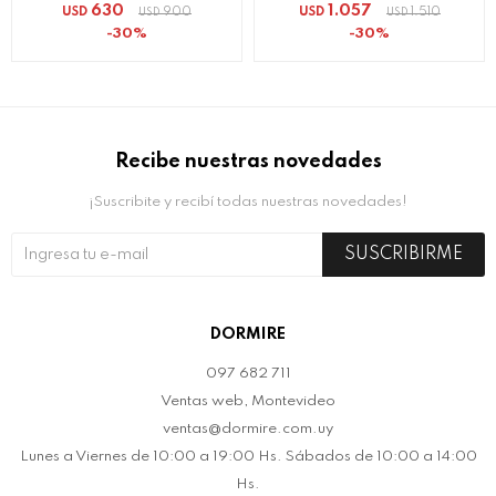
630
1.057
USD
900
USD
1.510
USD
USD
30
30
Recibe nuestras novedades
¡Suscribite y recibí todas nuestras novedades!
SUSCRIBIRME
DORMIRE
097 682 711
Ventas web, Montevideo
ventas@dormire.com.uy
Lunes a Viernes de 10:00 a 19:00 Hs. Sábados de 10:00 a 14:00
Hs.