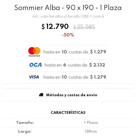
Sommier Alba - 90 x 190 - 1 Plaza
som he albcol he alb 088 + som h
12.790
$
25.585
$
50
hasta en
10
cuotas de
$ 1.279
hasta en
6
cuotas de
$ 2.132
hasta en
10
cuotas de
$ 1.279
Métodos y costos de envío
CARACTERÍSTICAS
Tamaño
1 Plaza
Largo
188cm