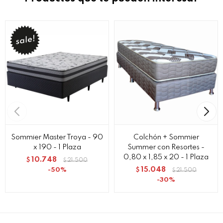
Sommier Master Troya - 90
Colchón + Sommier
x 190 - 1 Plaza
Summer con Resortes -
0,80 x 1,85 x 20 - 1 Plaza
10.748
$
21.500
$
15.048
50
$
21.500
$
30