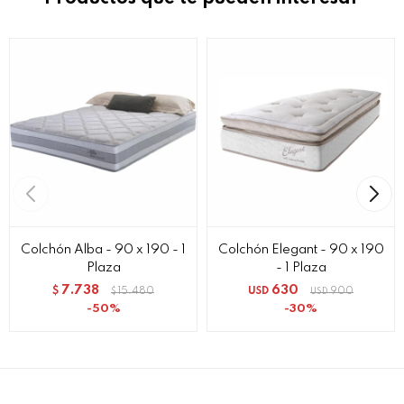
Colchón Alba - 90 x 190 - 1
Colchón Elegant - 90 x 190
Plaza
- 1 Plaza
7.738
630
$
15.480
USD
900
$
USD
50
30