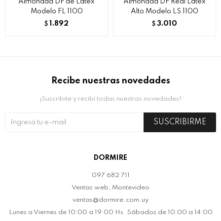
Almohada DF de Latex
Almohada DF Real Latex
Modelo FL 1100
Alto Modelo LS 1100
1.892
3.010
$
$
Recibe nuestras novedades
¡Suscribite y recibí todas nuestras novedades!
SUSCRIBIRME
DORMIRE
097 682 711
Ventas web, Montevideo
ventas@dormire.com.uy
Lunes a Viernes de 10:00 a 19:00 Hs. Sábados de 10:00 a 14:00